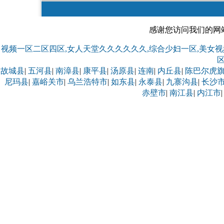
感谢您访问我们的网
视频一区二区四区,女人天堂久久久久久久,综合少妇一区,美女视频
故城县
|
五河县
|
南漳县
|
康平县
|
汤原县
|
连南
|
内丘县
|
陈巴尔虎
尼玛县
|
嘉峪关市
|
乌兰浩特市
|
如东县
|
永泰县
|
九寨沟县
|
长沙
赤壁市
|
南江县
|
内江市