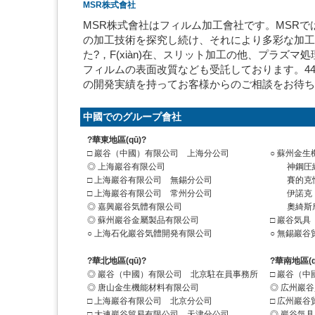
MSR株式會社
MSR株式會社はフィルム加工會社です。MSR
の加工技術を探究し続け、それにより多彩な加工
た?，F(xiàn)在、スリット加工の他、プ
フィルムの表面改質なども受託しております。44
の開発実績を持ってお客様からのご相談をお待ち
中國でのグループ會社
?華東地區(qū)?
□ 巖谷（中國）有限公司 上海分公司
○ 蘇州金
◎ 上海巖谷有限公司
神鋼圧縮
□ 上海巖谷有限公司 無錫分公司
賽的克恒
□ 上海巖谷有限公司 常州分公司
伊諾克（
◎ 嘉興巖谷気體有限公司
奧綺斯摩
◎ 蘇州巖谷金屬製品有限公司
□ 巖谷気
○ 上海石化巖谷気體開発有限公司
○ 無錫巖
?華北地區(qū)?
?華南地區(q
◎ 巖谷（中國）有限公司 北京駐在員事務所
□ 巖谷（
◎ 唐山金生機能材料有限公司
◎ 広州巖
□ 上海巖谷有限公司 北京分公司
□ 広州巖
□ 大連巖谷貿易有限公司 天津分公司
◎ 巖谷気