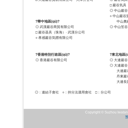
□ 巖谷気
◎ 中山巖
○ 中山巖
?華中地區(qū)?
中山奧綺
◎ 武漢巖谷商貿有限公司
◎ 中山笠
□ 巖谷器具（珠海）· 武漢分公司
○ 孝感巖谷気體有限公司
?香港特別行政區(qū)?
?東北地區(q
◎ 香港巖谷有限公司
◎ 大連巖
◎ 大連巖
大連巖谷
丹東巖谷
大連長興
◎：連結子會社 ○：持分法適用會社 □：分公司
Copyright © Suzhou Iwatani 